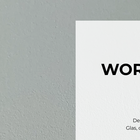
WOR
De
Glas,