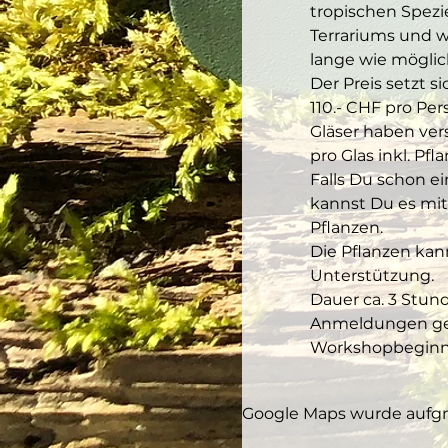
tropischen Spezi
Terrariums und w
lange wie möglic
Der Preis setzt s
110.- CHF pro Per
Gläser haben vers
pro Glas inkl. Pfl
Falls Du schon e
kannst Du es mitb
Pflanzen.
Die Pflanzen kann
Unterstützung.
Dauer ca. 3 Stun
Anmeldungen gel
Workshopbeginn s
Google Maps wurde aufgru