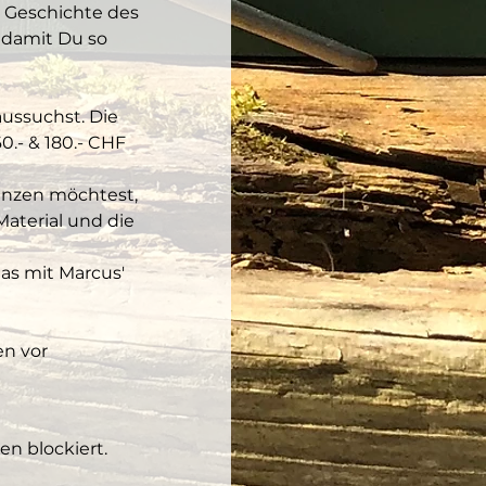
 Geschichte des 
 damit Du so 
aussuchst. Die 
.- & 180.- CHF 
anzen möchtest, 
aterial und die 
as mit Marcus' 
n vor 
n blockiert.