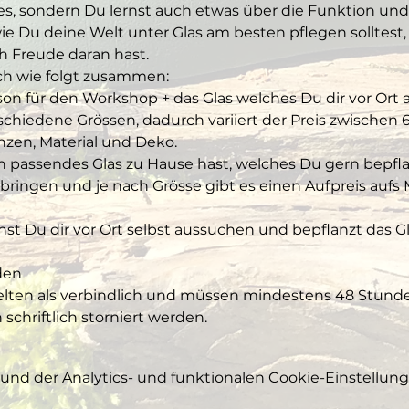
es, sondern Du lernst auch etwas über die Funktion und
ie Du deine Welt unter Glas am besten pflegen solltest,
h Freude daran hast. 
ich wie folgt zusammen:
son für den Workshop + das Glas welches Du dir vor Ort 
chiedene Grössen, dadurch variiert der Preis zwischen 60
anzen, Material und Deko. 
in passendes Glas zu Hause hast, welches Du gern bepfl
ringen und je nach Grösse gibt es einen Aufpreis aufs M
st Du dir vor Ort selbst aussuchen und bepflanzt das Gl
den
ten als verbindlich und müssen mindestens 48 Stunde
chriftlich storniert werden.
nd der Analytics- und funktionalen Cookie-Einstellunge