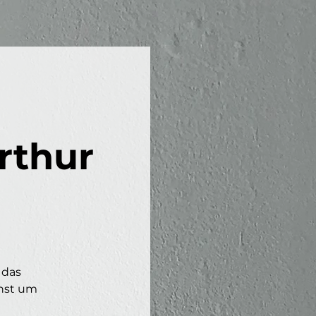
rthur
 das
chst um