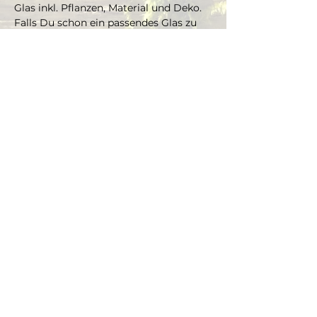
Glas inkl. Pflanzen, Material und Deko. 
Falls Du schon ein passendes Glas zu 
Hause hast, welches Du gern 
bepflanzen möchtest, kannst Du es 
mitbringen und je nach Grösse gibt es 
einen Aufpreis aufs Material und die 
Pflanzen.
Die Pflanzen kannst Du dir vor Ort 
selbst aussuchen und bepflanzt das 
Glas mit Marcus' Unterstützung.
Dauer ca. 3 Stunden, max. 4 Teilnehmer 
(bei Gruppen ab 4 Personen, bitte Mail 
schreiben an info@thegreenwolf.ch)
Anmeldungen gelten als verbindlich 
und müssen mindestens 48 Stunden 
vor Workshopbeginn schriftlich 
storniert werden.