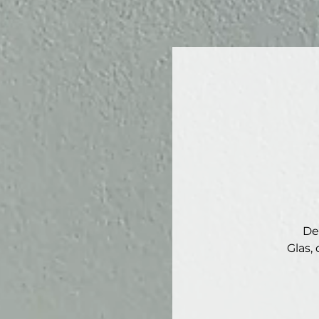
De
Glas,