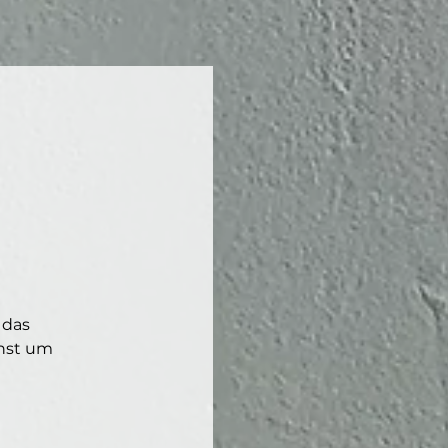
 das
chst um