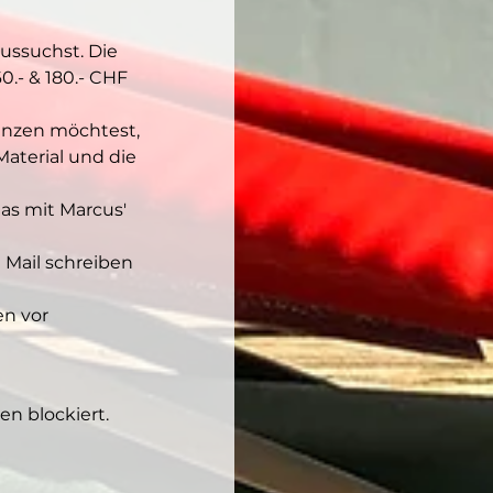
ussuchst. Die 
.- & 180.- CHF 
anzen möchtest, 
aterial und die 
as mit Marcus' 
 Mail schreiben 
n vor 
n blockiert.