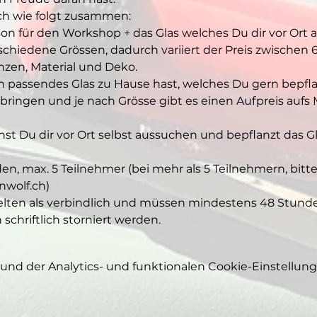
ich wie folgt zusammen:
on für den Workshop + das Glas welches Du dir vor Ort a
chiedene Grössen, dadurch variiert der Preis zwischen 60
anzen, Material und Deko. 
in passendes Glas zu Hause hast, welches Du gern bepfl
ringen und je nach Grösse gibt es einen Aufpreis aufs M
st Du dir vor Ort selbst aussuchen und bepflanzt das Gl
en, max. 5 Teilnehmer (bei mehr als 5 Teilnehmern, bitte
nwolf.ch)
ten als verbindlich und müssen mindestens 48 Stunde
chriftlich storniert werden.
nd der Analytics- und funktionalen Cookie-Einstellunge