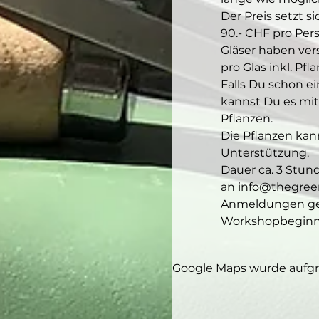
Der Preis setzt s
90.- CHF pro Pers
Gläser haben vers
pro Glas inkl. Pfl
Falls Du schon e
kannst Du es mitb
Pflanzen.
Die Pflanzen kann
Unterstützung.
Dauer ca. 3 Stund
an info@thegree
Anmeldungen gel
Workshopbeginn s
Google Maps wurde aufgru