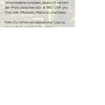
verschiedene Grössen, dadurch variiert 
der Preis zwischen 60.- & 180.- CHF pro 
Glas inkl. Pflanzen, Material und Deko. 
Falls Du schon ein passendes Glas zu 
Hause hast, welches Du gern 
bepflanzen möchtest, kannst Du es 
mitbringen und je nach Grösse gibt es 
einen Aufpreis aufs Material und die 
Pflanzen.
Die Pflanzen kannst Du dir vor Ort 
selbst aussuchen und bepflanzt das 
Glas mit unserer Unterstützung.
Dauer ca. 3 Stunden, max. 4 Teilnehmer 
(bei Gruppen ab 4 Personen, bitte Mail 
schreiben an info@thegreenwolf.ch)
Anmeldungen gelten als verbindlich 
und müssen mindestens 48 Stunden 
vor Workshopbeginn schriftlich 