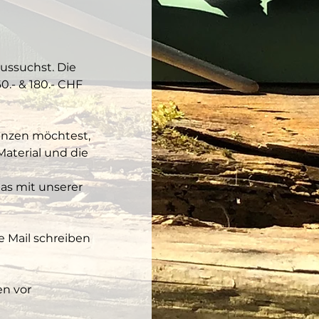
ussuchst. Die 
.- & 180.- CHF 
anzen möchtest, 
aterial und die 
as mit unserer 
e Mail schreiben 
n vor 