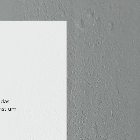
 das
chst um