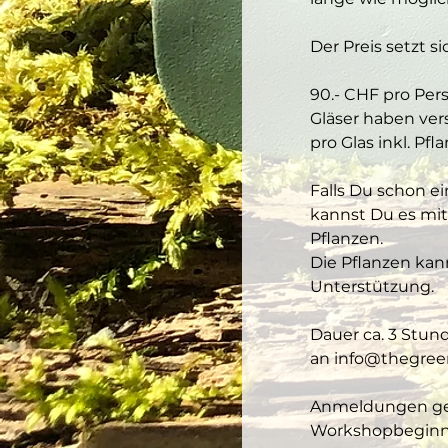
Der Preis setzt s
90.- CHF pro Pers
Gläser haben vers
pro Glas inkl. Pfl
Falls Du schon e
kannst Du es mitb
Pflanzen.
Die Pflanzen kann
Unterstützung.
Dauer ca. 3 Stun
an info@thegree
Anmeldungen gel
Workshopbeginn s