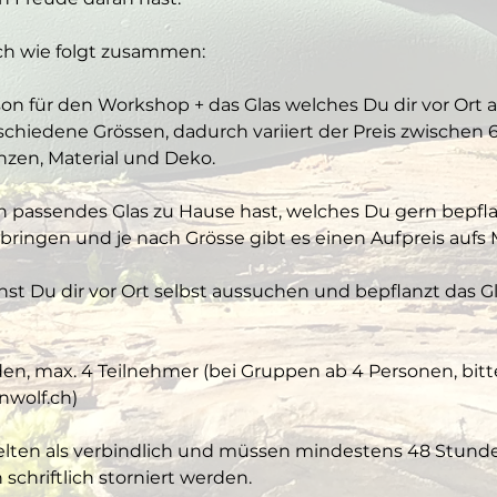
ich wie folgt zusammen:
on für den Workshop + das Glas welches Du dir vor Ort a
chiedene Grössen, dadurch variiert der Preis zwischen 60
anzen, Material und Deko. 
in passendes Glas zu Hause hast, welches Du gern bepfl
ringen und je nach Grösse gibt es einen Aufpreis aufs M
st Du dir vor Ort selbst aussuchen und bepflanzt das Gl
den, max. 4 Teilnehmer (bei Gruppen ab 4 Personen, bitt
nwolf.ch)
ten als verbindlich und müssen mindestens 48 Stunde
chriftlich storniert werden.