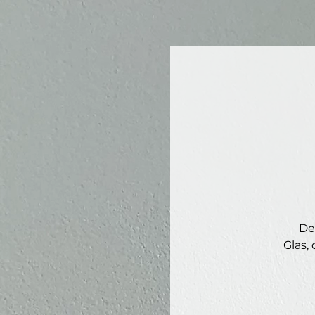
De
Glas,