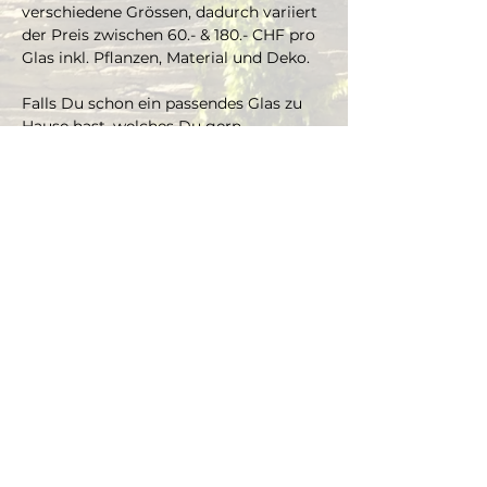
verschiedene Grössen, dadurch variiert 
der Preis zwischen 60.- & 180.- CHF pro 
Glas inkl. Pflanzen, Material und Deko. 
Falls Du schon ein passendes Glas zu 
Hause hast, welches Du gern 
bepflanzen möchtest, kannst Du es 
mitbringen und je nach Grösse gibt es 
einen Aufpreis aufs Material und die 
Pflanzen.
Die Pflanzen kannst Du dir vor Ort 
selbst aussuchen und bepflanzt das 
Glas mit unserer Unterstützung.
Dauer ca. 3 Stunden, max. 4 Teilnehmer 
(bei Gruppen ab 4 Personen, bitte Mail 
schreiben an info@thegreenwolf.ch)
Anmeldungen gelten als verbindlich 
und müssen mindestens 48 Stunden 
vor Workshopbeginn schriftlich 