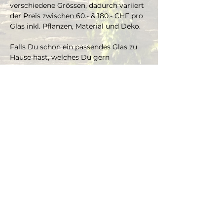
verschiedene Grössen, dadurch variiert 
der Preis zwischen 60.- & 180.- CHF pro 
Glas inkl. Pflanzen, Material und Deko. 
Falls Du schon ein passendes Glas zu 
Hause hast, welches Du gern 
bepflanzen möchtest, kannst Du es 
mitbringen und je nach Grösse gibt es 
einen Aufpreis aufs Material und die 
Pflanzen.
Die Pflanzen kannst Du dir vor Ort 
selbst aussuchen und bepflanzt das 
Glas mit Marcus' oder Andrea's 
Unterstützung.
Dauer ca. 3 Stunden, max. 4 Teilnehmer 
(bei Gruppen ab 4 Personen, bitte Mail 
schreiben an info@thegreenwolf.ch)
Anmeldungen gelten als verbindlich 
und müssen mindestens 48 Stunden 