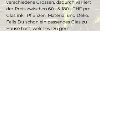
verschiedene Grössen, dadurch variiert 
der Preis zwischen 60.- & 180.- CHF pro 
Glas inkl. Pflanzen, Material und Deko. 
Falls Du schon ein passendes Glas zu 
Hause hast, welches Du gern 
bepflanzen möchtest, kannst Du es 
mitbringen und je nach Grösse gibt es 
einen Aufpreis aufs Material und die 
Pflanzen.
Die Pflanzen kannst Du dir vor Ort 
selbst aussuchen und bepflanzt das 
Glas mit Marcus' Unterstützung.
Dauer ca. 3 Stunden+, max. 4 
Teilnehmer (bei Gruppen ab 4 
Personen, bitte Mail schreiben an 
info@thegreenwolf.ch)
Anmeldungen gelten als verbindlich 
und müssen mindestens 48 Stunden 
vor Workshopbeginn schriftlich 
storniert werden. Zahlung vor Ort mit 
Karte möglich, kein Bargeld.