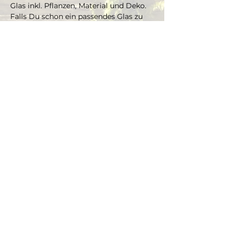
Glas inkl. Pflanzen, Material und Deko. 
Falls Du schon ein passendes Glas zu 
Hause hast, welches Du gern 
bepflanzen möchtest, kannst Du es 
mitbringen und je nach Grösse gibt es 
einen Aufpreis aufs Material und die 
Pflanzen.
Die Pflanzen kannst Du dir vor Ort 
selbst aussuchen und bepflanzt das 
Glas mit Marcus' Unterstützung.
Dauer ca. 3 Stunden, max. 4 Teilnehmer 
(bei Gruppen ab 4 Personen, bitte Mail 
schreiben an info@thegreenwolf.ch)
Anmeldungen gelten als verbindlich 
und müssen mindestens 48 Stunden 
vor Workshopbeginn schriftlich 
storniert werden.