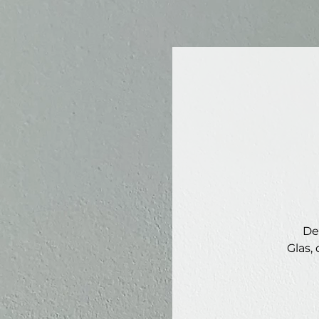
De
Glas,