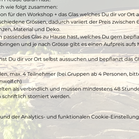
ich wie folgt zusammen:
on für den Workshop + das Glas welches Du dir vor Ort a
chiedene Grössen, dadurch variiert der Preis zwischen 60
anzen, Material und Deko. 
in passendes Glas zu Hause hast, welches Du gern bepfl
ringen und je nach Grösse gibt es einen Aufpreis aufs M
st Du dir vor Ort selbst aussuchen und bepflanzt das Gl
den, max. 4 Teilnehmer (bei Gruppen ab 4 Personen, bitt
nwolf.ch)
ten als verbindlich und müssen mindestens 48 Stunde
chriftlich storniert werden.
nd der Analytics- und funktionalen Cookie-Einstellunge