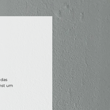
 das
chst um