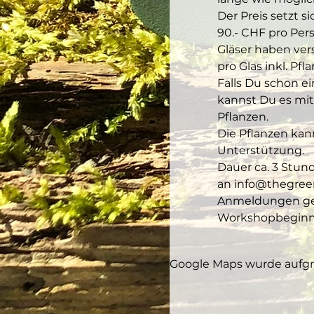
Der Preis setzt s
90.- CHF pro Pers
Gläser haben vers
pro Glas inkl. Pfl
Falls Du schon e
kannst Du es mitb
Pflanzen.
Die Pflanzen kann
Unterstützung.
Dauer ca. 3 Stun
an info@thegree
Anmeldungen gel
Workshopbeginn s
Google Maps wurde aufgru