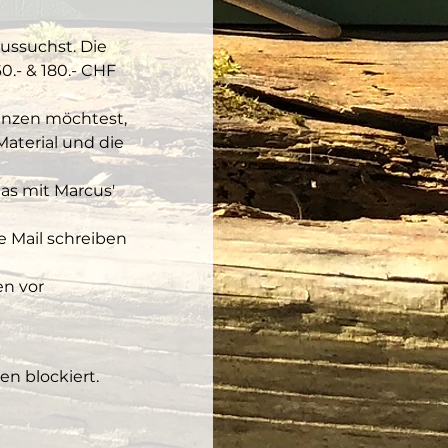
ussuchst. Die 
.- & 180.- CHF 
anzen möchtest, 
aterial und die 
as mit Marcus' 
e Mail schreiben 
n vor 
n blockiert.