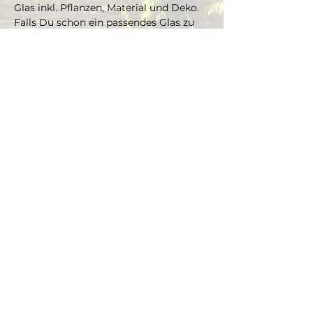
Glas inkl. Pflanzen, Material und Deko. 
Falls Du schon ein passendes Glas zu 
Hause hast, welches Du gern 
bepflanzen möchtest, kannst Du es 
mitbringen und je nach Grösse gibt es 
einen Aufpreis aufs Material und die 
Pflanzen.
Die Pflanzen kannst Du dir vor Ort 
selbst aussuchen und bepflanzt das 
Glas mit Marcus' Unterstützung.
Dauer ca. 3 Stunden, max. 4 Teilnehmer 
(bei Gruppen ab 4 Personen, bitte Mail 
schreiben an info@thegreenwolf.ch)
Anmeldungen gelten als verbindlich 
und müssen mindestens 48 Stunden 
vor Workshopbeginn schriftlich 
storniert werden.