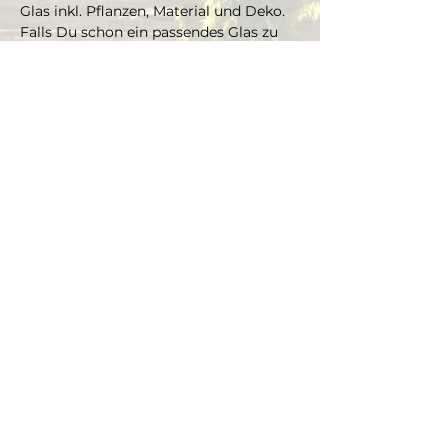
Glas inkl. Pflanzen, Material und Deko. 
Falls Du schon ein passendes Glas zu 
Hause hast, welches Du gern 
bepflanzen möchtest, kannst Du es 
mitbringen und je nach Grösse gibt es 
einen Aufpreis aufs Material und die 
Pflanzen.
Die Pflanzen kannst Du dir vor Ort 
selbst aussuchen und bepflanzt das 
Glas mit Marcus' Unterstützung.
Dauer ca. 3 Stunden, max. 4 Teilnehmer 
(bei Gruppen ab 4 Personen, bitte Mail 
schreiben an info@thegreenwolf.ch)
Anmeldungen gelten als verbindlich 
und müssen mindestens 48 Stunden 
vor Workshopbeginn schriftlich 
storniert werden.