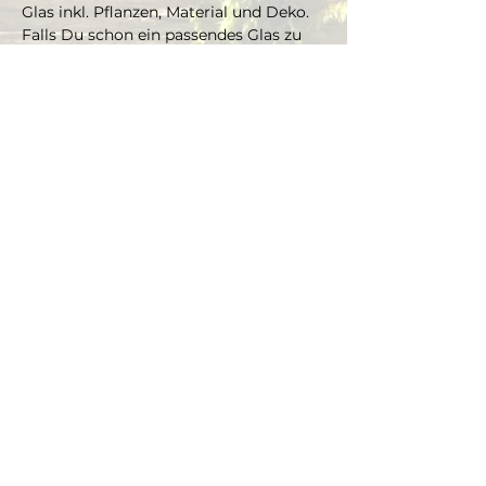
Glas inkl. Pflanzen, Material und Deko. 
Falls Du schon ein passendes Glas zu 
Hause hast, welches Du gern 
bepflanzen möchtest, kannst Du es 
mitbringen und je nach Grösse gibt es 
einen Aufpreis aufs Material und die 
Pflanzen.
Die Pflanzen kannst Du dir vor Ort 
selbst aussuchen und bepflanzt das 
Glas mit Marcus' Unterstützung.
Dauer ca. 3 Stunden, max. 4 Teilnehmer 
(bei Gruppen ab 4 Personen, bitte Mail 
schreiben an info@thegreenwolf.ch)
Anmeldungen gelten als verbindlich 
und müssen mindestens 48 Stunden 
vor Workshopbeginn schriftlich 
storniert werden.