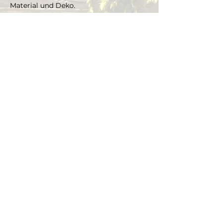
Material und Deko.
Falls Du schon ein passendes Glas zu 
Hause hast, welches Du gern 
bepflanzen möchtest, kannst Du es 
mitbringen und je nach Grösse gibts 
einen Aufpreis aufs Material.
Pflanzen kann man sich dann vor Ort 
selbst aussuchen und ihr bepflanzt das 
Glas mit Marcus' Unterstützung.
Dauer ca. 3 Stunden, max. 5 Teilnehmer 
(bei mehr als 5 Teilnehmern, bitte Mail 
schreiben)
Anmeldungen gelten als verbindlich 
und müssen mindestens 48 Stunden 
vor Workshopbeginn schriftlich 
storniert werden.
Diese Veranstaltung teilen