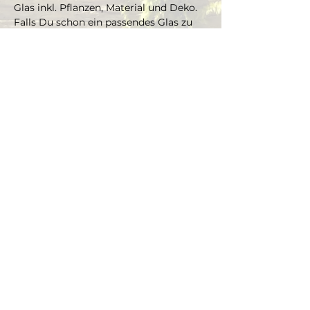
Glas inkl. Pflanzen, Material und Deko. 
Falls Du schon ein passendes Glas zu 
Hause hast, welches Du gern 
bepflanzen möchtest, kannst Du es 
mitbringen und je nach Grösse gibt es 
einen Aufpreis aufs Material und die 
Pflanzen.
Die Pflanzen kannst Du dir vor Ort 
selbst aussuchen und bepflanzt das 
Glas mit Marcus' Unterstützung.
Dauer ca. 3 Stunden, max. 4 Teilnehmer 
(bei Gruppen ab 4 Personen, bitte Mail 
schreiben an info@thegreenwolf.ch)
Anmeldungen gelten als verbindlich 
und müssen mindestens 48 Stunden 
vor Workshopbeginn schriftlich 
storniert werden.